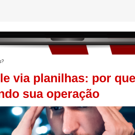
s?
le via planilhas: por qu
ando sua operação