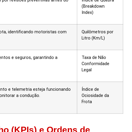
 por revisões preventivas antes do
Índice de Quebra
(Breakdown
Index)
rota, identificando motoristas com
Quilômetros por
Litro (Km/L)
mentos e seguros, garantindo a
Taxa de Não
Conformidade
Legal
nto e telemetria esteja funcionando
Índice de
onitorar a condução.
Ociosidade da
Frota
ho (KPIs) e Ordens de